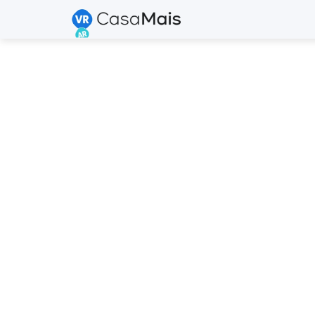
Aplicativo
Web Apps p
Potencial
sua Marca
Transforme a sua marca em uma
digital inesquecível com aplica
AR personalizados.