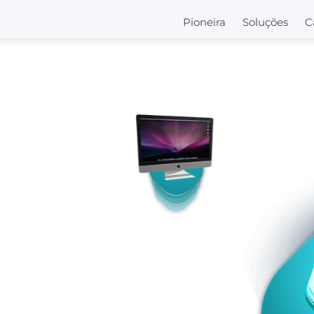
Pioneira
Soluções
C
s e
ara
izar a
 experiência
tivos e web apps