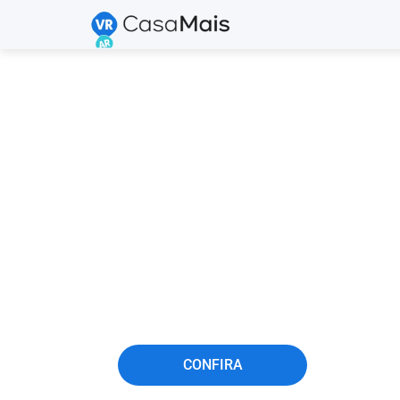
Jogos
No Metave
No Metaverso, os jogos se tor
essenciais para as empresas, po
criação de ambientes virtuais i
redefinem o engajamento do 
CONFIRA