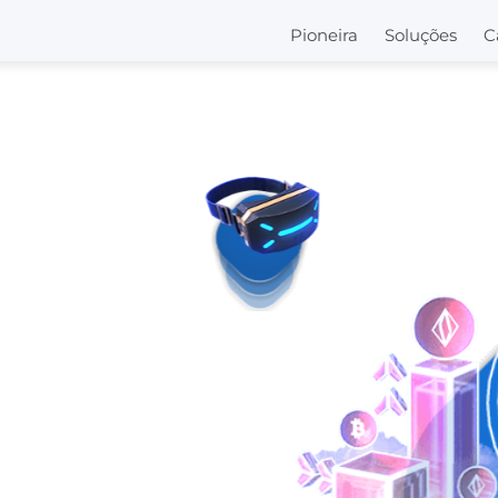
Pioneira
Soluções
C
rso
nam ferramentas
ssibilitando a
nterativos que
consumidor.