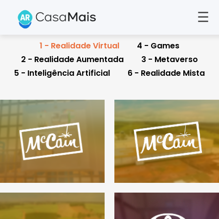
☰
McCain
McCain
1 - Realidade Virtual
4 - Games
2 - Realidade Aumentada
3 - Metaverso
1 - realidade virtual
1 - realidade virtual
5 - Inteligência Artificial
6 - Realidade Mista
Toyota
UPL
1 - realidade virtual
,
1 - realidade virtual
4 - games