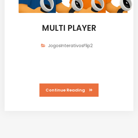
MULTI PLAYER
JogosInterativosFlip2
Jogadores interagem juntos em tempo real no
ambiente virtual.
Continue Reading