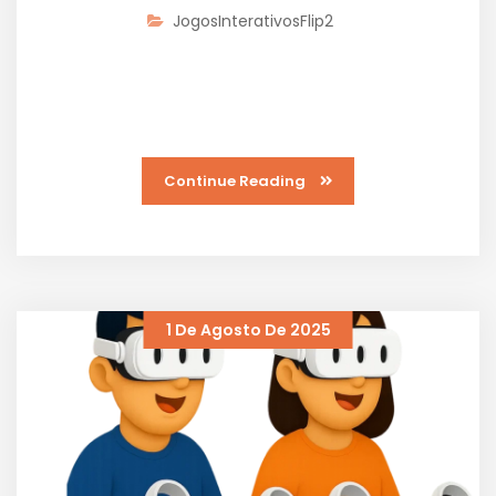
JogosInterativosFlip2
Imersão total com realidade virtual em eventos e
ativações.
Continue Reading
1 De Agosto De 2025