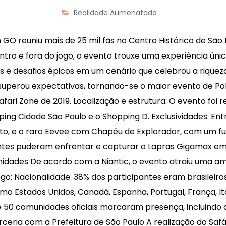
Realidade Aumenatada
GO reuniu mais de 25 mil fãs no Centro Histórico de São 
entro e fora do jogo, o evento trouxe uma experiência ún
is e desafios épicos em um cenário que celebrou a riquez
superou expectativas, tornando-se o maior evento de Pok
ari Zone de 2019. Localização e estrutura: O evento foi re
ping Cidade São Paulo e o Shopping D. Exclusividades: En
nto, e o raro Eevee com Chapéu de Explorador, com um 
antes puderam enfrentar e capturar o Lapras Gigamax e
idades De acordo com a Niantic, o evento atraiu uma am
o: Nacionalidade: 38% dos participantes eram brasileiros
 Estados Unidos, Canadá, Espanha, Portugal, França, Itá
e 50 comunidades oficiais marcaram presença, incluindo
ceria com a Prefeitura de São Paulo A realização do Saf