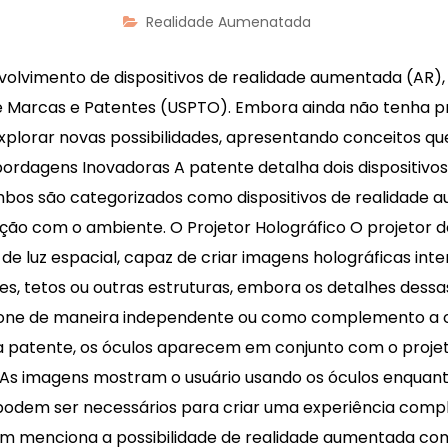
Realidade Aumenatada
olvimento de dispositivos de realidade aumentada (AR)
de Marcas e Patentes (USPTO). Embora ainda não tenha p
plorar novas possibilidades, apresentando conceitos q
bordagens Inovadoras A patente detalha dois dispositivos 
. Ambos são categorizados como dispositivos de realida
ão com o ambiente. O Projetor Holográfico O projetor desc
 luz espacial, capaz de criar imagens holográficas interat
s, tetos ou outras estruturas, embora os detalhes dessas
ncione de maneira independente ou como complemento a o
 Na patente, os óculos aparecem em conjunto com o projet
As imagens mostram o usuário usando os óculos enquanto
podem ser necessários para criar uma experiência compl
 menciona a possibilidade de realidade aumentada com