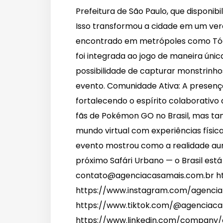
Prefeitura de São Paulo, que disponi
Isso transformou a cidade em um ve
encontrado em metrópoles como Tóqui
foi integrada ao jogo de maneira única
possibilidade de capturar monstrinhos
evento. Comunidade Ativa: A presenç
fortalecendo o espírito colaborativ
fãs de Pokémon GO no Brasil, mas ta
mundo virtual com experiências física
evento mostrou como a realidade aum
próximo Safári Urbano — o Brasil está
contato@agenciacasamais.com.br ht
https://www.instagram.com/agencia_c
https://www.tiktok.com/@agenciacas
https://www.linkedin.com/company