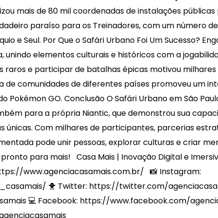
bilizou mais de 80 mil coordenadas de instalações públic
rdadeiro paraíso para os Treinadores, com um número d
o e Seul. Por Que o Safári Urbano Foi Um Sucesso? Enga
, unindo elementos culturais e históricos com a jogabilida
 raros e participar de batalhas épicas motivou milhares 
a de comunidades de diferentes países promoveu um inte
o do Pokémon GO. Conclusão O Safári Urbano em São Pau
mbém para a própria Niantic, que demonstrou sua capacid
s únicas. Com milhares de participantes, parcerias estrat
entada pode unir pessoas, explorar culturas e criar mem
 pronto para mais! Casa Mais | Inovação Digital e Imersiv
tps://www.agenciacasamais.com.br/ 📸 Instagram:
asamais/ 🐥 Twitter: https://twitter.com/agenciacasam
amais 💻 Facebook: https://www.facebook.com/agenciac
/agenciacasamais