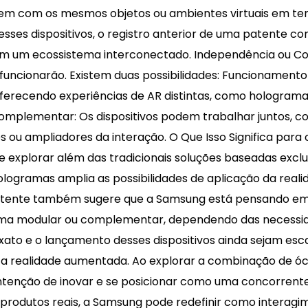
girem com os mesmos objetos ou ambientes virtuais em te
esses dispositivos, o registro anterior de uma patente c
em um ecossistema interconectado. Independência ou 
funcionarão. Existem duas possibilidades: Funcionamento
erecendo experiências de AR distintas, como holograma
 complementar: Os dispositivos podem trabalhar juntos, 
 ou ampliadores da interação. O Que Isso Significa para
explorar além das tradicionais soluções baseadas exclu
hologramas amplia as possibilidades de aplicação da rea
atente também sugere que a Samsung está pensando em s
orma modular ou complementar, dependendo das necessid
xato e o lançamento desses dispositivos ainda sejam es
 realidade aumentada. Ao explorar a combinação de ócul
a intenção de inovar e se posicionar como uma concorren
m produtos reais, a Samsung pode redefinir como interag