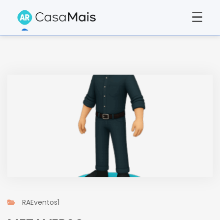
☰
RAEventos1