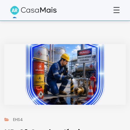
☰
EHS4