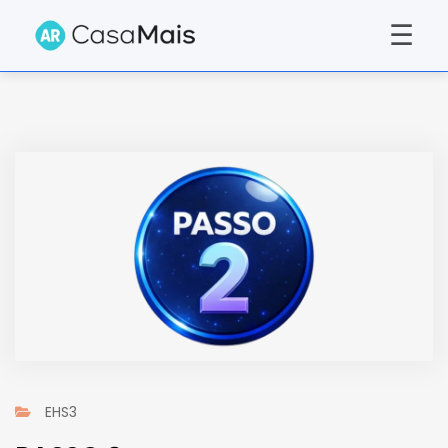
☰
EHS3