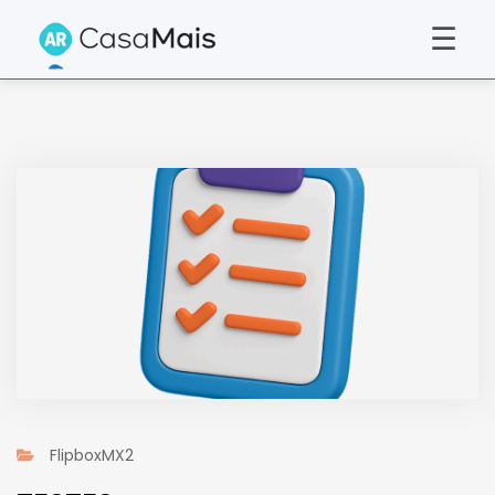
☰
FlipboxMX2